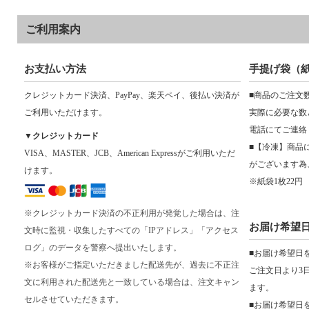
ご利用案内
お支払い方法
手提げ袋（
クレジットカード決済、PayPay、楽天ペイ、後払い決済が
■商品のご注文
ご利用いただけます。
実際に必要な数
電話にてご連絡
▼クレジットカード
■【冷凍】商品
VISA、MASTER、JCB、American Expressがご利用いただ
がございます為
けます。
※紙袋1枚22円
※クレジットカード決済の不正利用が発覚した場合は、注
お届け希望
文時に監視・収集したすべての「IPアドレス」「アクセス
ログ」のデータを警察へ提出いたします。
■お届け希望日
※お客様がご指定いただきました配送先が、過去に不正注
ご注文日より3
文に利用された配送先と一致している場合は、注文キャン
ます。
セルさせていただきます。
■お届け希望日