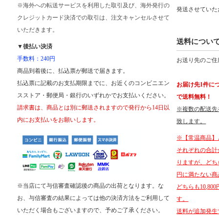
※海外への転送サービスを利用した取引及び、海外発行の
発送させていた
クレジットカード決済での取引は、注文キャンセルさせて
いただきます。
送料につい
▼後払い決済
手数料：240円
お送り先のご住
商品到着後に、払込票が郵送で届きます。
払込票に記載のお支払期限までに、お近くのコンビニエン
お届け先1件につ
スストア・郵便局・銀行のいずれかでお支払いください。
で送料無料！
請求書は、商品とは別に郵送されますので発行から14日以
※複数の配送先
内にお支払いをお願いします。
致します。
※【常温商品】
それぞれの合計金
りますが、どちらか
円に満たない商
※当店にて与信審査確認後の商品の出荷となります。な
どちらも10,8
お、与信審査の結果によっては他の決済方法をご利用して
す。
いただく場合もございますので、予めご了承ください。
送料が追加発生