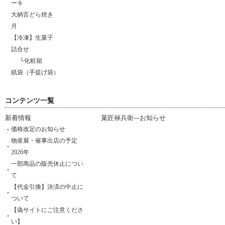
ーキ
大納言どら焼き
月
【冷凍】生菓子
詰合せ
└
化粧箱
紙袋（手提げ袋）
コンテンツ一覧
新着情報
菓匠禄兵衛---お知らせ
価格改定のお知らせ
物産展・催事出店の予定
2026年
一部商品の販売休止につい
て
【代金引換】決済の中止に
ついて
【偽サイトにご注意くださ
い】