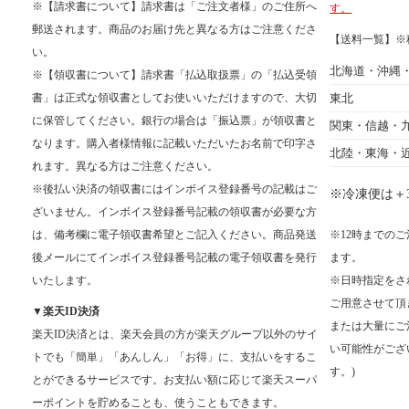
※【請求書について】請求書は「ご注文者様」のご住所へ
す。
郵送されます。商品のお届け先と異なる方はご注意くださ
【送料一覧】※
い。
北海道・沖縄
※【領収書について】請求書「払込取扱票」の「払込受領
書」は正式な領収書としてお使いいただけますので、大切
東北
に保管してください。銀行の場合は「振込票」が領収書と
関東・信越・
なります。購入者様情報に記載いただいたお名前で印字さ
北陸・東海・
れます。異なる方はご注意ください。
※後払い決済の領収書にはインボイス登録番号の記載はご
※冷凍便は＋3
ざいません。インボイス登録番号記載の領収書が必要な方
は、備考欄に電子領収書希望とご記入ください。商品発送
※12時までの
後メールにてインボイス登録番号記載の電子領収書を発行
ます。
いたします。
※日時指定をさ
ご用意させて頂
▼楽天ID決済
または大量にご
楽天ID決済とは、楽天会員の方が楽天グループ以外のサイ
い可能性がござ
トでも「簡単」「あんしん」「お得」に、支払いをするこ
す。)
とができるサービスです。お支払い額に応じて楽天スーパ
ーポイントを貯めることも、使うこともできます。