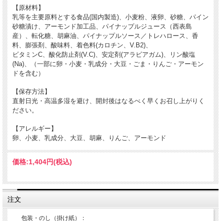
【原材料】
乳等を主要原料とする食品(国内製造)、小麦粉、液卵、砂糖、パイン
砂糖漬け、アーモンド加工品、パイナップルジュース（西表島
産）、転化糖、胡麻油、パイナップルソース／トレハロース、香
料、膨張剤、酸味料、着色料(カロチン、V.B2)、
ビタミンC、酸化防止剤(V.C)、安定剤(アラビアガム)、リン酸塩
(Na)、（一部に卵・小麦・乳成分・大豆・ごま・りんご・アーモン
ドを含む）
【保存方法】
直射日光・高温多湿を避け、開封後はなるべく早くお召し上がりく
ださい。
【アレルギー】
卵、小麦、乳成分、大豆、胡麻、りんご、アーモンド
価格:
1,404円
(税込)
注文
包装・のし（掛け紙）：