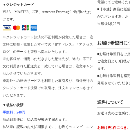
電話にてご連絡くだ
▼クレジットカード
■【冷凍】商品に紙
VISA、MASTER、JCB、American Expressがご利用いただ
がございます為、お
けます。
※紙袋1枚22円
※クレジットカード決済の不正利用が発覚した場合は、注
お届け希望日に
文時に監視・収集したすべての「IPアドレス」「アクセス
ログ」のデータを警察へ提出いたします。
■お届け希望日をご
※お客様がご指定いただきました配送先が、過去に不正注
ご注文日より3日後
文に利用された配送先と一致している場合は、注文キャン
ます。
セルさせていただきます。
■お届け希望日を指
※海外への転送サービスを利用した取引及び、海外発行の
発送させていただき
クレジットカード決済での取引は、注文キャンセルさせて
いただきます。
送料について
▼後払い決済
手数料：240円
お送り先のご住所に
商品到着後に、払込票が郵送で届きます。
払込票に記載のお支払期限までに、お近くのコンビニエン
お届け先1件につき、商