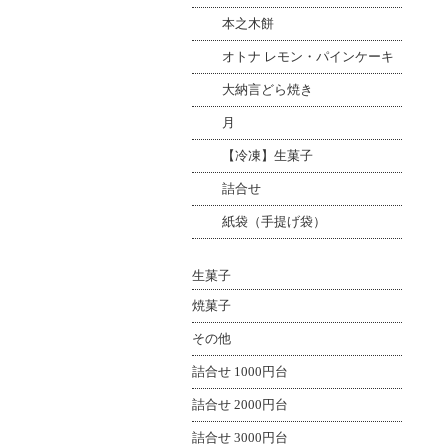
本之木餅
オトナ レモン・パインケーキ
大納言どら焼き
月
【冷凍】生菓子
詰合せ
紙袋（手提げ袋）
生菓子
焼菓子
その他
詰合せ 1000円台
詰合せ 2000円台
詰合せ 3000円台