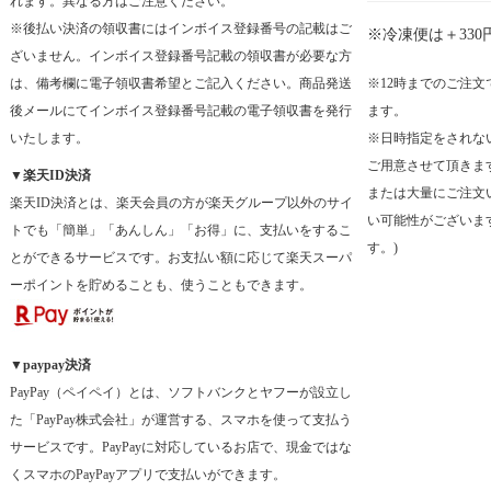
れます。異なる方はご注意ください。
※後払い決済の領収書にはインボイス登録番号の記載はご
※冷凍便は＋330円
ざいません。インボイス登録番号記載の領収書が必要な方
は、備考欄に電子領収書希望とご記入ください。商品発送
※12時までのご注
後メールにてインボイス登録番号記載の電子領収書を発行
ます。
いたします。
※日時指定をされな
ご用意させて頂きま
▼楽天ID決済
または大量にご注文
楽天ID決済とは、楽天会員の方が楽天グループ以外のサイ
い可能性がございま
トでも「簡単」「あんしん」「お得」に、支払いをするこ
す。)
とができるサービスです。お支払い額に応じて楽天スーパ
ーポイントを貯めることも、使うこともできます。
▼paypay決済
PayPay（ペイペイ）とは、ソフトバンクとヤフーが設立し
た「PayPay株式会社」が運営する、スマホを使って支払う
サービスです。PayPayに対応しているお店で、現金ではな
くスマホのPayPayアプリで支払いができます。