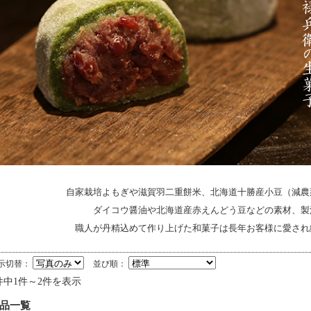
自家栽培よもぎや滋賀羽二重餅米、北海道十勝産小豆（減農
ダイコウ醤油や北海道産赤えんどう豆などの素材、製
職人が丹精込めて作り上げた和菓子は長年お客様に愛され
示切替：
並び順：
件中1件～2件を表示
品一覧