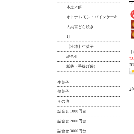
本之木餅
オトナ レモン・パインケーキ
大納言どら焼き
月
【冷凍】生菓子
【
詰合せ
¥3
在
紙袋（手提げ袋）
生菓子
2
焼菓子
その他
詰合せ 1000円台
詰合せ 2000円台
詰合せ 3000円台