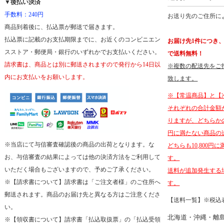
▼後払い決済
手数料：240円
お送り先のご住所に
商品到着後に、払込票が郵送で届きます。
払込票に記載のお支払期限までに、お近くのコンビニエン
お届け先1件につき、商
スストア・郵便局・銀行のいずれかでお支払いください。
で送料無料！
請求書は、商品とは別に郵送されますので発行から14日以
※複数の配送先をご
内にお支払いをお願いします。
致します。
※【常温商品】と【
それぞれの合計金額が
りますが、どちらかの商
円に満たない商品の
※当店にて与信審査確認後の商品の出荷となります。な
どちらも10,800
お、与信審査の結果によっては他の決済方法をご利用して
す。
いただく場合もございますので、予めご了承ください。
送料が追加発生する
※【請求書について】請求書は「ご注文者様」のご住所へ
す。
郵送されます。商品のお届け先と異なる方はご注意くださ
【送料一覧】※税込
い。
北海道・沖縄・離
※【領収書について】請求書「払込取扱票」の「払込受領