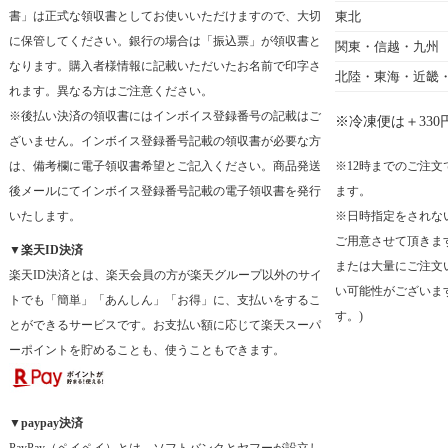
書」は正式な領収書としてお使いいただけますので、大切
東北
に保管してください。銀行の場合は「振込票」が領収書と
関東・信越・九州
なります。購入者様情報に記載いただいたお名前で印字さ
北陸・東海・近畿
れます。異なる方はご注意ください。
※後払い決済の領収書にはインボイス登録番号の記載はご
※冷凍便は＋330円
ざいません。インボイス登録番号記載の領収書が必要な方
は、備考欄に電子領収書希望とご記入ください。商品発送
※12時までのご注
後メールにてインボイス登録番号記載の電子領収書を発行
ます。
いたします。
※日時指定をされな
ご用意させて頂きま
▼楽天ID決済
または大量にご注文
楽天ID決済とは、楽天会員の方が楽天グループ以外のサイ
い可能性がございま
トでも「簡単」「あんしん」「お得」に、支払いをするこ
す。)
とができるサービスです。お支払い額に応じて楽天スーパ
ーポイントを貯めることも、使うこともできます。
▼paypay決済