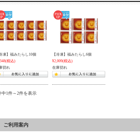
冷凍】福みたらし10個
【冷凍】福みたらし6個
,348
(税込)
¥2,009
(税込)
庫切れ
在庫切れ
件中1件～2件を表示
ご利用案内