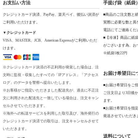
お支払い方法
手提げ袋（紙袋
クレジットカード決済、PayPay、楽天ペイ、後払い決済が
■商品のご注文数と
ご利用いただけます。
実際に必要な数と異
電話にてご連絡くだ
▼クレジットカード
■【冷凍】商品に紙
VISA、MASTER、JCB、American Expressがご利用いただ
がございます為、お
けます。
※紙袋1枚22円
※クレジットカード決済の不正利用が発覚した場合は、注
お届け希望日に
文時に監視・収集したすべての「IPアドレス」「アクセス
ログ」のデータを警察へ提出いたします。
■お届け希望日をご
※お客様がご指定いただきました配送先が、過去に不正注
ご注文日より3日後
文に利用された配送先と一致している場合は、注文キャン
ます。
セルさせていただきます。
■お届け希望日を指
※海外への転送サービスを利用した取引及び、海外発行の
発送させていただき
クレジットカード決済での取引は、注文キャンセルさせて
いただきます。
送料について